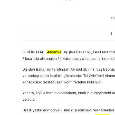
Fo
BERLİN (AA) –
Almanya
Dışişleri Bakanlığı, İsrail taraf
Filosu’nda alıkonulan 14 vatandaşıyla temas halinde old
Dışişleri Bakanlığı tarafından AA muhabirinin yazılı sor
vatandaşı şu an İsrail’de gözaltında. Tel Aviv’deki Alman B
konsolosluk desteği sağlıyor.“ ifadeleri kullanıldı.
Yanıtta, ilgili Alman diplomatların, İsrail’in güneyindeki 
belirtildi.
İsrailli yetkililerin gönüllü sınır dışı edilmeyi reddedenle