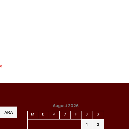
August 2026
ARA
M
D
M
D
F
S
S
1
2