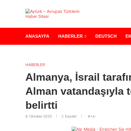
ANASAYFA
HABERLER
DEUTSCH
E
HABERLER
Almanya, İsrail taraf
Alman vatandaşıyla 
belirtti
6. Oktober 2025
Kaydet
A+
A-