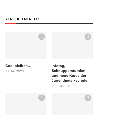
YENİ EKLENENLER
Cool bleiben…
Infotag,
Schnupperstunden
31. Juli 2026
und neue Kurse der
Jugendmusikschule
29. Juli 2026