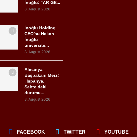
İnoğlu: “AR-GE...
8. August 2026
İnoğlu Holding
CEO’su Hakan
İnoğlu
üniversite...
8. August 2026
Almanya
Başbakanı Merz:
„İspanya,
Sebte’deki
durumu...
8. August 2026
FACEBOOK
TWITTER
YOUTUBE