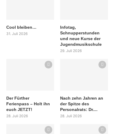
Cool bleiben…
Infotag,
Schnupperstunden
31. Juli 2026
und neue Kurse der
Jugendmusikschule
29. Juli 2026
Der Fürther
Nach zehn Jahren an
Ferienpass – Holt ihn
der Spitze des
euch JETZT!
Personalrats: Dr....
28. Juli 2026
28. Juli 2026