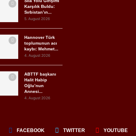
Sıla Yolu Girişimi
Karşılık Buldu:
Sırbistan’ın...
5. August 2026
Hannover Türk
toplumunun acı
kaybı: Mehmet...
4. August 2026
ABTTF başkanı
Halit Habip
Oğlu’nun
Annesi...
4. August 2026
FACEBOOK
TWITTER
YOUTUBE