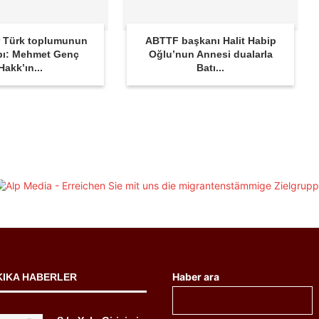
 Türk toplumunun
ABTTF başkanı Halit Habip
bı: Mehmet Genç
Oğlu’nun Annesi dualarla
Hakk’ın...
Batı...
Haber ara
KIKA HABERLER