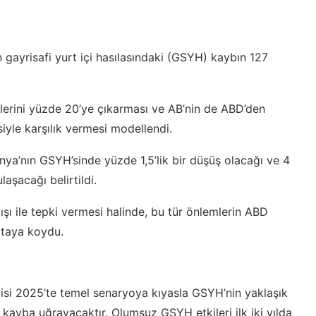
gayrisafi yurt içi hasılasındaki (GSYH) kaybın 127
lerini yüzde 20’ye çıkarması ve AB’nin de ABD’den
siyle karşılık vermesi modellendi.
ya’nın GSYH’sinde yüzde 1,5’lik bir düşüş olacağı ve 4
laşacağı belirtildi.
ışı ile tepki vermesi halinde, bu tür önlemlerin ABD
rtaya koydu.
si 2025’te temel senaryoya kıyasla GSYH’nin yaklaşık
k kayba uğrayacaktır. Olumsuz GSYH etkileri ilk iki yılda