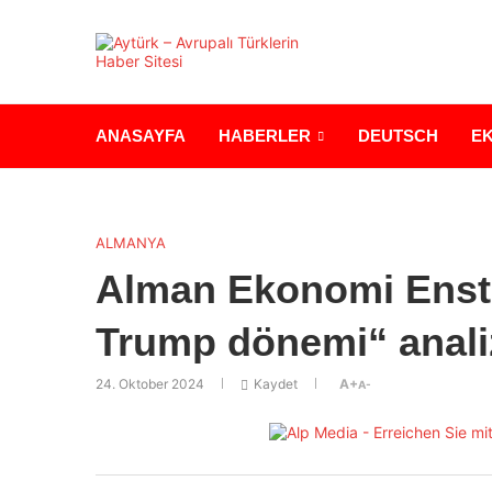
ANASAYFA
HABERLER
DEUTSCH
E
ALMANYA
Alman Ekonomi Ensti
Trump dönemi“ anali
24. Oktober 2024
Kaydet
A+
A-