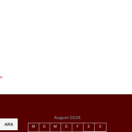
August 2026
ARA
M
D
M
D
F
S
S