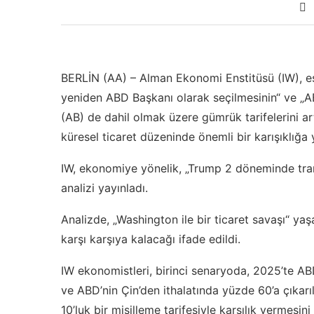
BERLİN (AA) – Alman Ekonomi Enstitüsü (IW), e
yeniden ABD Başkanı olarak seçilmesinin“ ve „AB
(AB) de dahil olmak üzere gümrük tarifelerini ar
küresel ticaret düzeninde önemli bir karışıklığa y
IW, ekonomiye yönelik, „Trump 2 döneminde transat
analizi yayınladı.
Analizde, „Washington ile bir ticaret savaşı“ ya
karşı karşıya kalacağı ifade edildi.
IW ekonomistleri, birinci senaryoda, 2025’te AB
ve ABD’nin Çin’den ithalatında yüzde 60’a çıkarı
10’luk bir misilleme tarifesiyle karşılık vermesin