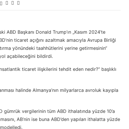
ski ABD Başkanı Donald Trump’ın „Kasım 2024’te
D’nin ticaret açığını azaltmak amacıyla Avrupa Birliği
tırma yönündeki taahhütlerini yerine getirmesinin“
ol açabileceğini bildirdi.
lantik ticaret ilişkilerini tehdit eden nedir?“ başlıklı
şanması halinde Almanya’nın milyarlarca avroluk kayıpla
D gümrük vergilerinin tüm ABD ithalatında yüzde 10’a
lmasını, AB’nin ise buna ABD’den yapılan ithalatta yüzde
i modelledi.