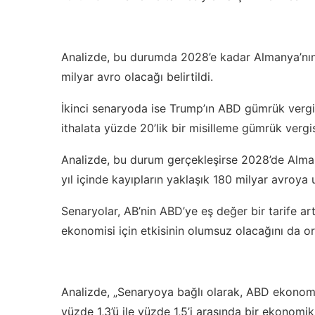
Analizde, bu durumda 2028’e kadar Almanya’nın 
milyar avro olacağı belirtildi.
İkinci senaryoda ise Trump’ın ABD gümrük vergi
ithalata yüzde 20’lik bir misilleme gümrük vergi
Analizde, bu durum gerçekleşirse 2028’de Alman
yıl içinde kayıpların yaklaşık 180 milyar avroya u
Senaryolar, AB’nin ABD’ye eş değer bir tarife art
ekonomisi için etkisinin olumsuz olacağını da o
Analizde, „Senaryoya bağlı olarak, ABD ekonomi
yüzde 1,3’ü ile yüzde 1,5’i arasında bir ekonomi