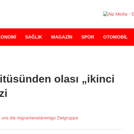
KONOMİ
SAĞLIK
MAGAZİN
SPOR
OTOMOBİL
tüsünden olası „ikinci
zi