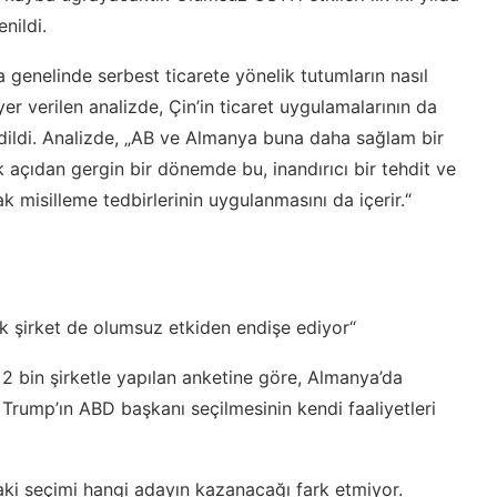
nildi.
a genelinde serbest ticarete yönelik tutumların nasıl
er verilen analizde, Çin’in ticaret uygulamalarının da
ydedildi. Analizde, „AB ve Almanya buna daha sağlam bir
tik açıdan gergin bir dönemde bu, inandırıcı bir tehdit ve
ak misilleme tedbirlerinin uygulanmasını da içerir.“
k şirket de olumsuz etkiden endişe ediyor“
2 bin şirketle yapılan anketine göre, Almanya’da
 Trump’ın ABD başkanı seçilmesinin kendi faaliyetleri
’daki seçimi hangi adayın kazanacağı fark etmiyor.