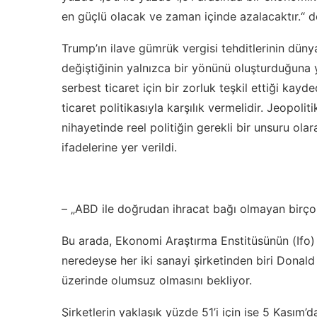
en güçlü olacak ve zaman içinde azalacaktır.“ de
Trump’ın ilave gümrük vergisi tehditlerinin düny
değiştiğinin yalnızca bir yönünü oluşturduğuna y
serbest ticaret için bir zorluk teşkil ettiği ka
ticaret politikasıyla karşılık vermelidir. Jeopoli
nihayetinde reel politiğin gerekli bir unsuru olar
ifadelerine yer verildi.
– „ABD ile doğrudan ihracat bağı olmayan birço
Bu arada, Ekonomi Araştırma Enstitüsünün (Ifo) 
neredeyse her iki sanayi şirketinden biri Donald
üzerinde olumsuz olmasını bekliyor.
Şirketlerin yaklaşık yüzde 51’i için ise 5 Kasım