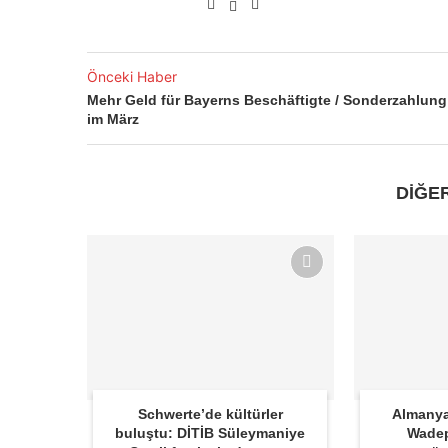
Önceki Haber
Mehr Geld für Bayerns Beschäftigte / Sonderzahlung
im März
DİĞE
Schwerte’de kültürler
Almanya
buluştu: DİTİB Süleymaniye
Wadep