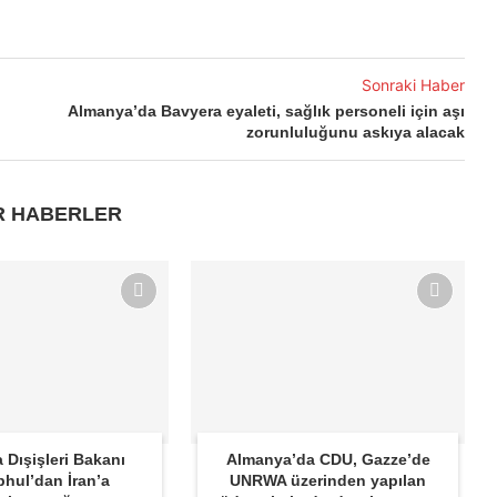
Sonraki Haber
Almanya’da Bavyera eyaleti, sağlık personeli için aşı
zorunluluğunu askıya alacak
R HABERLER
 Dışişleri Bakanı
Almanya’da CDU, Gazze’de
hul’dan İran’a
UNRWA üzerinden yapılan