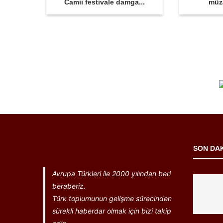
Camii festivale damga...
müz
SON DA
Avrupa Türkleri ile 2000 yılından beri
beraberiz.
Türk toplumunun gelişme sürecinden
sürekli haberdar olmak için bizi takip