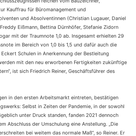
schlusszeugnissen reichen vom Bauzeichner,
 zur Kauffrau für Büromanagement und
solventen und Absolventinnen (Christian Lugauer, Daniel
 Freddy Eißmann, Bettina Dürnhöfer, Stefanie Zidorn
sogar mit der Traumnote 1,0 ab. Insgesamt erhielten 29
snote im Bereich von 1,0 bis 1,5 und dafür auch die
 Eckert Schulen in Anerkennung der Bestleitung
werden mit den neu erworbenen Fertigkeiten zukünftige
rn“, ist sich Friedrich Reiner, Geschäftsführer des
n in den ersten Arbeitsmarkt eintreten, bestätigen
gswerks: Selbst in Zeiten der Pandemie, in der sowohl
ßgeblich unter Druck standen, fanden 2021 dennoch
em Abschluss der Umschulung eine Anstellung. „Die
rschreiten bei weitem das normale Maß“, so Reiner. Er