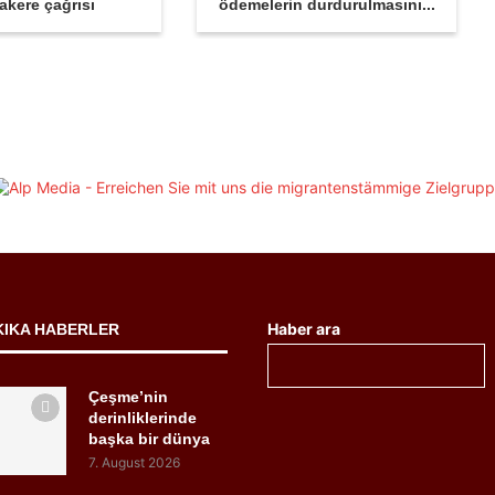
akere çağrısı
ödemelerin durdurulmasını...
Haber ara
KIKA HABERLER
Çeşme’nin
derinliklerinde
başka bir dünya
7. August 2026