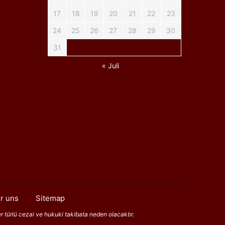
17
18
19
20
21
22
23
24
25
26
27
28
29
30
31
« Juli
r uns
Sitemap
er türlü cezai ve hukuki takibata neden olacaktır.