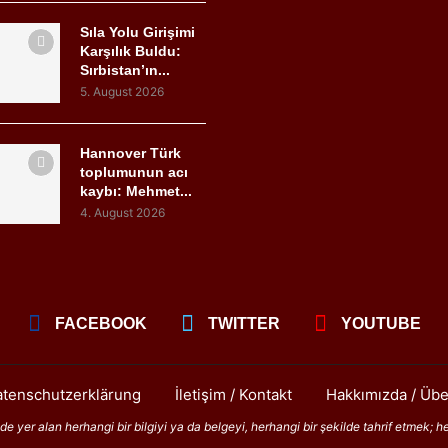
Sıla Yolu Girişimi
Karşılık Buldu:
Sırbistan’ın...
5. August 2026
Hannover Türk
toplumunun acı
kaybı: Mehmet...
4. August 2026
FACEBOOK
TWITTER
YOUTUBE
tenschutzerklärung
İletişim / Kontakt
Hakkımızda / Übe
 yer alan herhangi bir bilgiyi ya da belgeyi, herhangi bir şekilde tahrif etmek; h