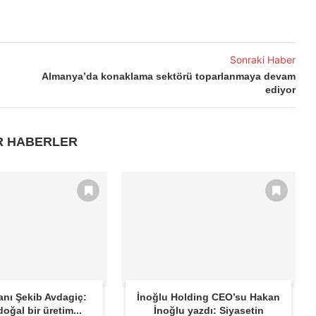
Sonraki Haber
Almanya’da konaklama sektörü toparlanmaya devam
ediyor
R HABERLER
anı Şekib Avdagiç:
İnoğlu Holding CEO’su Hakan
oğal bir üretim...
İnoğlu yazdı: Siyasetin