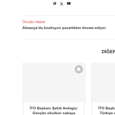
Önceki Haber
Almanya’da koalisyon pazarlıkları devam ediyor
DİĞE
İTO Başkanı Şekib Avdagiç:
İTO Başk
Gençler okurken sahaya
Türkiye d