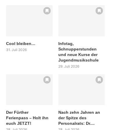
Cool bleiben…
Infotag,
Schnupperstunden
31. Juli 2026
und neue Kurse der
Jugendmusikschule
29. Juli 2026
Der Fürther
Nach zehn Jahren an
Ferienpass – Holt ihn
der Spitze des
euch JETZT!
Personalrats: Dr....
28. Juli 2026
28. Juli 2026