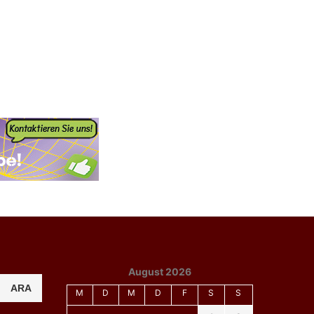
August 2026
ARA
M
D
M
D
F
S
S