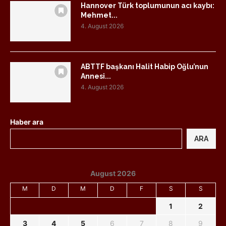
Hannover Türk toplumunun acı kaybı:
Mehmet...
4. August 2026
ABTTF başkanı Halit Habip Oğlu’nun
Annesi...
4. August 2026
Haber ara
ARA
August 2026
M
D
M
D
F
S
S
1
2
3
4
5
6
7
8
9