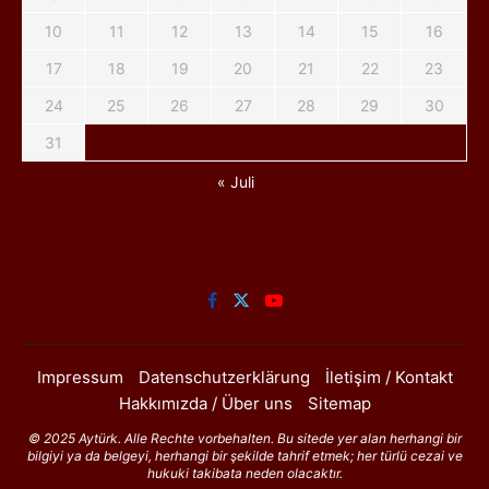
10
11
12
13
14
15
16
17
18
19
20
21
22
23
24
25
26
27
28
29
30
31
« Juli
Impressum
Datenschutzerklärung
İletişim / Kontakt
Hakkımızda / Über uns
Sitemap
© 2025 Aytürk. Alle Rechte vorbehalten. Bu sitede yer alan herhangi bir
bilgiyi ya da belgeyi, herhangi bir şekilde tahrif etmek; her türlü cezai ve
hukuki takibata neden olacaktır.