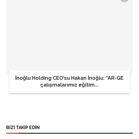
İnoğlu Holding CEO’su Hakan İnoğlu: “AR-GE
çalışmalarımız eğitim...
BİZİ TAKİP EDİN