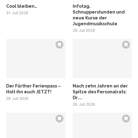
Cool bleiben…
Infotag,
Schnupperstunden und
31. Juli 2026
neue Kurse der
Jugendmusikschule
29. Juli 2026
Der Fürther Ferienpass –
Nach zehn Jahren an der
Holt ihn euch JETZT!
Spitze des Personalrats:
Dr....
28. Juli 2026
28. Juli 2026