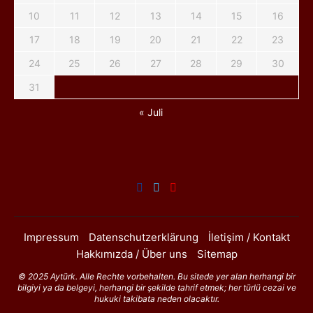
10
11
12
13
14
15
16
17
18
19
20
21
22
23
24
25
26
27
28
29
30
31
« Juli
Impressum
Datenschutzerklärung
İletişim / Kontakt
Hakkımızda / Über uns
Sitemap
© 2025 Aytürk. Alle Rechte vorbehalten. Bu sitede yer alan herhangi bir
bilgiyi ya da belgeyi, herhangi bir şekilde tahrif etmek; her türlü cezai ve
hukuki takibata neden olacaktır.