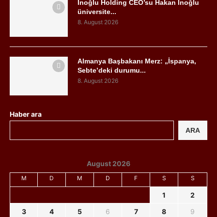
İnoğlu Holding CEO’su Hakan İnoğlu
üniversite...
8. August 2026
Almanya Başbakanı Merz: „İspanya,
Sebte’deki durumu...
8. August 2026
Haber ara
ARA
August 2026
M
D
M
D
F
S
S
1
2
3
4
5
6
7
8
9