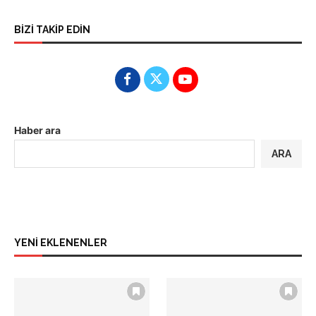
BİZİ TAKİP EDİN
Haber ara
ARA
YENİ EKLENENLER