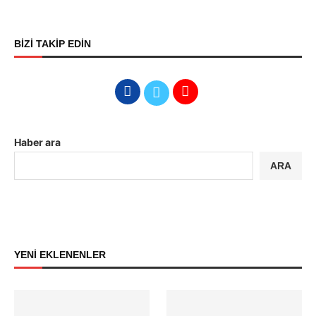
BİZİ TAKİP EDİN
Haber ara
ARA
YENİ EKLENENLER