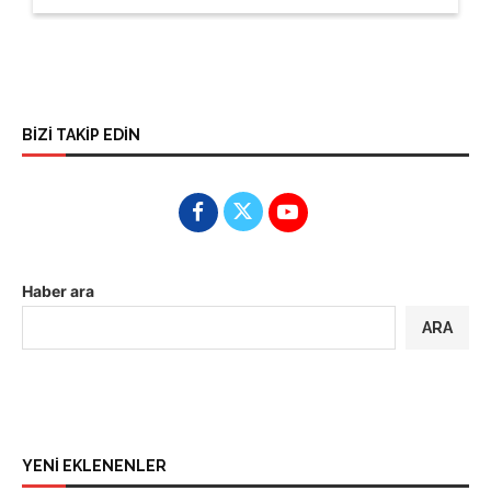
BİZİ TAKİP EDİN
Haber ara
ARA
YENİ EKLENENLER