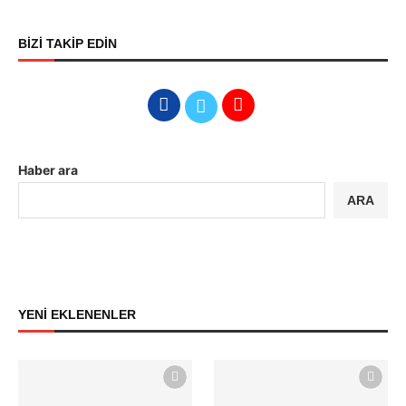
BİZİ TAKİP EDİN
Haber ara
ARA
YENİ EKLENENLER