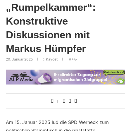
„Rumpelkammer“:
Konstruktive
Diskussionen mit
Markus Hümpfer
20. Januar 2025
Kaydet
A+
A-
Am 15. Januar 2025 lud die SPD Werneck zum
politischen Stammtisch in die Gaststätte