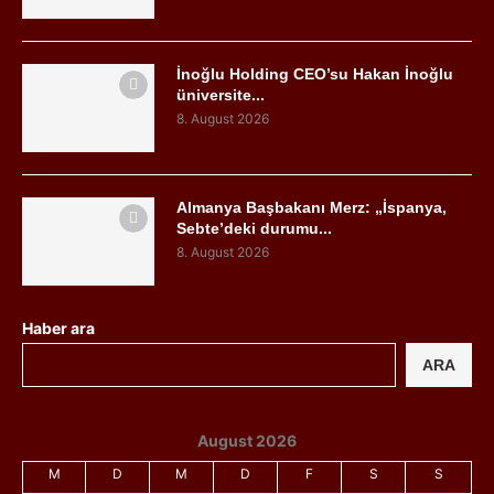
İnoğlu Holding CEO’su Hakan İnoğlu
üniversite...
8. August 2026
Almanya Başbakanı Merz: „İspanya,
Sebte’deki durumu...
8. August 2026
Haber ara
ARA
August 2026
M
D
M
D
F
S
S