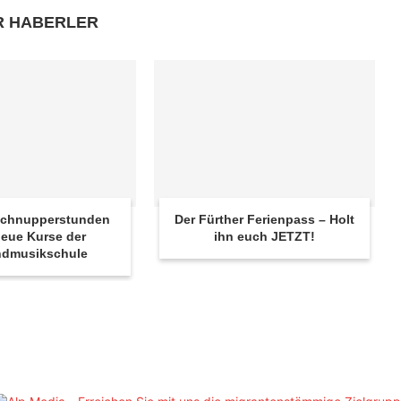
R HABERLER
 Schnupperstunden
Der Fürther Ferienpass – Holt
eue Kurse der
ihn euch JETZT!
ndmusikschule