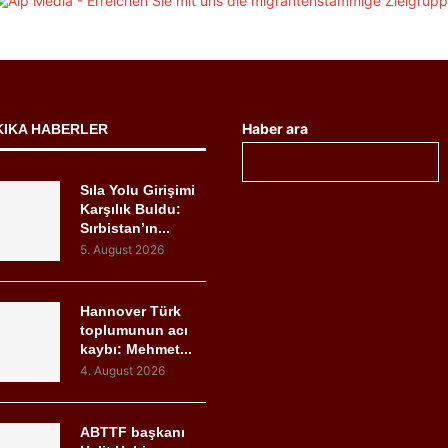
Haber ara
KIKA HABERLER
Sıla Yolu Girişimi
Karşılık Buldu:
Sırbistan’ın...
5. August 2026
Hannover Türk
toplumunun acı
kaybı: Mehmet...
4. August 2026
ABTTF başkanı