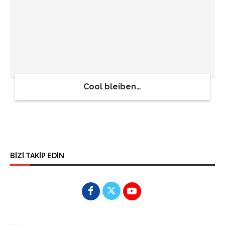
Cool bleiben…
BİZİ TAKİP EDİN