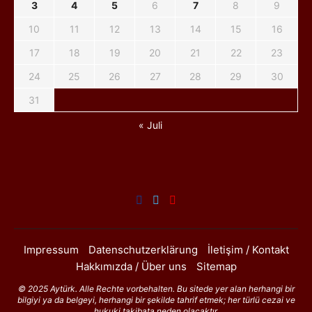
3
4
5
6
7
8
9
10
11
12
13
14
15
16
17
18
19
20
21
22
23
24
25
26
27
28
29
30
31
« Juli
Impressum
Datenschutzerklärung
İletişim / Kontakt
Hakkımızda / Über uns
Sitemap
© 2025 Aytürk. Alle Rechte vorbehalten. Bu sitede yer alan herhangi bir
bilgiyi ya da belgeyi, herhangi bir şekilde tahrif etmek; her türlü cezai ve
hukuki takibata neden olacaktır.