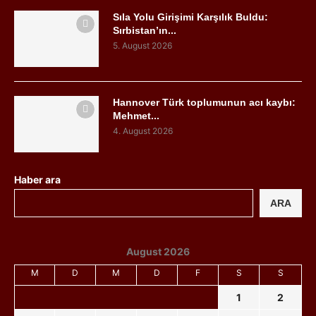
Sıla Yolu Girişimi Karşılık Buldu:
Sırbistan’ın...
5. August 2026
Hannover Türk toplumunun acı kaybı:
Mehmet...
4. August 2026
Haber ara
ARA
August 2026
M
D
M
D
F
S
S
1
2