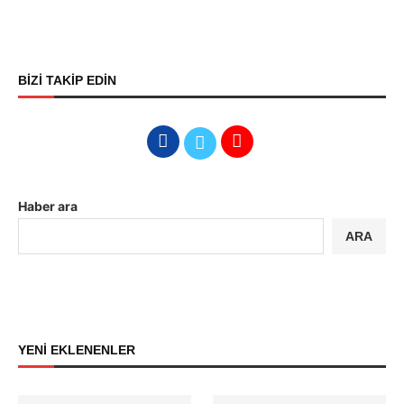
BİZİ TAKİP EDİN
Haber ara
ARA
YENİ EKLENENLER