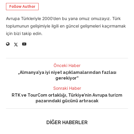
Follow Author
Avrupa Türkleriyle 2000’den bu yana omuz omuzayız. Türk
toplumunun gelişimiyle ilgili en güncel gelişmeleri kaçırmamak
için bizi takip edin.
Önceki Haber
„Almanya’ya iyi niyet açıklamalarından fazlası
gerekiyor“
Sonraki Haber
RTK ve TourCom ortaklığı, Türkiye’nin Avrupa turizm
pazarındaki gücünü artıracak
DİĞER HABERLER