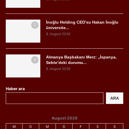
İnoğlu Holding CEO’su Hakan İnoğlu
üniversite...
8. August 2026
Almanya Başbakanı Merz: „İspanya,
Sebte’deki durumu...
8. August 2026
Haber ara
ARA
August 2026
M
D
M
D
F
S
S