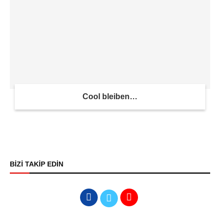
Cool bleiben…
BİZİ TAKİP EDİN