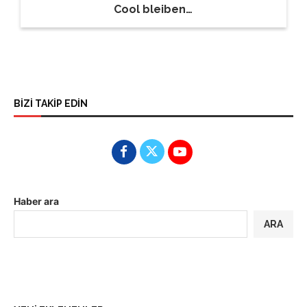
Cool bleiben…
BİZİ TAKİP EDİN
Haber ara
ARA