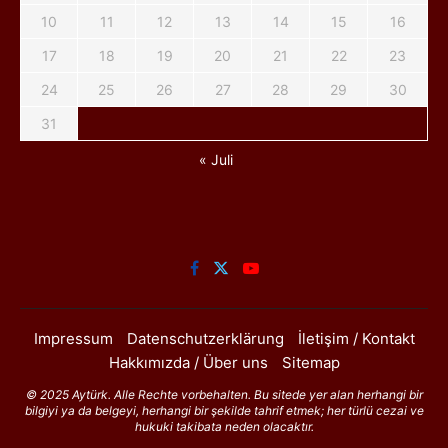
10
11
12
13
14
15
16
17
18
19
20
21
22
23
24
25
26
27
28
29
30
31
« Juli
Impressum
Datenschutzerklärung
İletişim / Kontakt
Hakkımızda / Über uns
Sitemap
© 2025 Aytürk. Alle Rechte vorbehalten. Bu sitede yer alan herhangi bir
bilgiyi ya da belgeyi, herhangi bir şekilde tahrif etmek; her türlü cezai ve
hukuki takibata neden olacaktır.