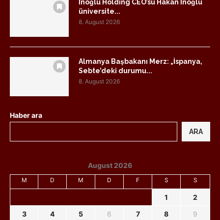
İnoğlu Holding CEO’su Hakan İnoğlu
üniversite...
8. August 2026
Almanya Başbakanı Merz: „İspanya,
Sebte’deki durumu...
8. August 2026
Haber ara
ARA
August 2026
M
D
M
D
F
S
S
1
2
3
4
5
6
7
8
9