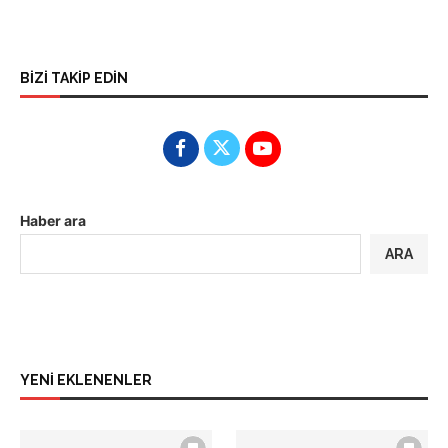
BİZİ TAKİP EDİN
Haber ara
ARA
YENİ EKLENENLER