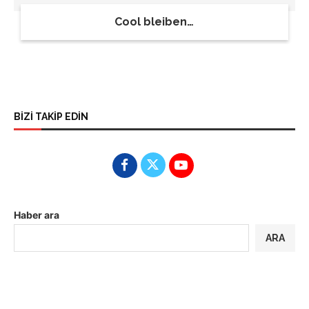
Cool bleiben…
BİZİ TAKİP EDİN
Haber ara
ARA