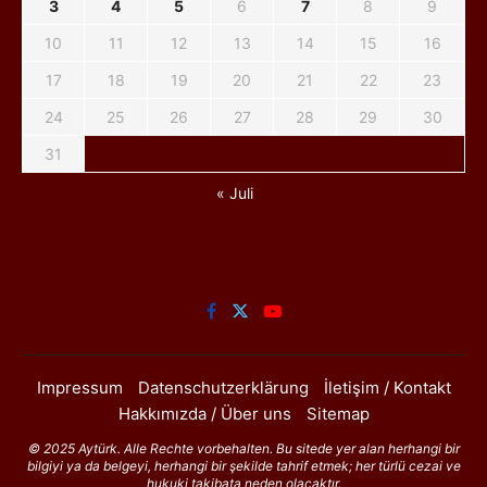
3
4
5
6
7
8
9
10
11
12
13
14
15
16
17
18
19
20
21
22
23
24
25
26
27
28
29
30
31
« Juli
Impressum
Datenschutzerklärung
İletişim / Kontakt
Hakkımızda / Über uns
Sitemap
© 2025 Aytürk. Alle Rechte vorbehalten. Bu sitede yer alan herhangi bir
bilgiyi ya da belgeyi, herhangi bir şekilde tahrif etmek; her türlü cezai ve
hukuki takibata neden olacaktır.