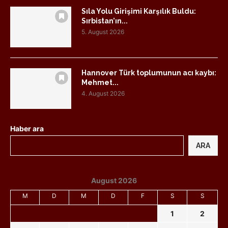
Sıla Yolu Girişimi Karşılık Buldu:
Sırbistan’ın...
5. August 2026
Hannover Türk toplumunun acı kaybı:
Mehmet...
4. August 2026
Haber ara
ARA
August 2026
M
D
M
D
F
S
S
1
2