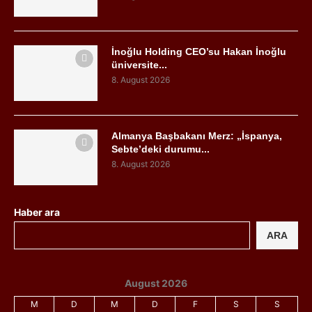
İnoğlu Holding CEO’su Hakan İnoğlu
üniversite...
8. August 2026
Almanya Başbakanı Merz: „İspanya,
Sebte’deki durumu...
8. August 2026
Haber ara
ARA
August 2026
M
D
M
D
F
S
S