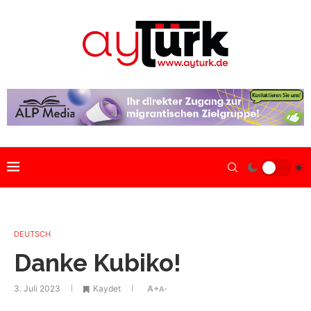
DEUTSCH
Danke Kubiko!
3. Juli 2023
Kaydet
A+
A-