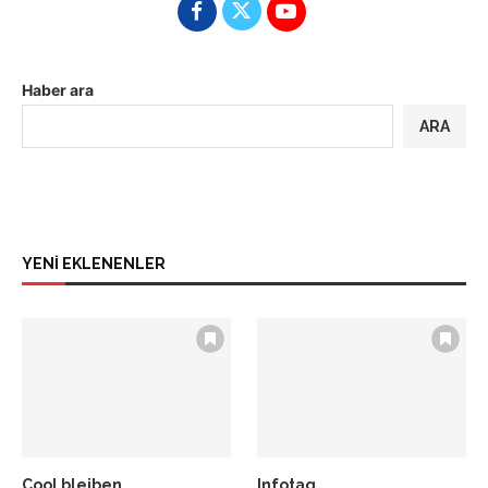
Haber ara
ARA
YENİ EKLENENLER
Cool bleiben…
Infotag,