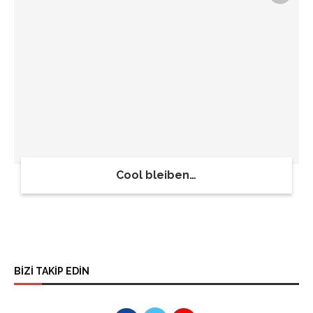
Cool bleiben…
BİZİ TAKİP EDİN