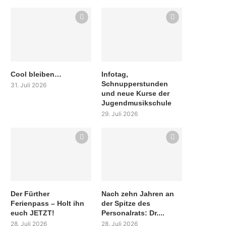
Cool bleiben…
Infotag,
Schnupperstunden
31. Juli 2026
und neue Kurse der
Jugendmusikschule
29. Juli 2026
Der Fürther
Nach zehn Jahren an
Ferienpass – Holt ihn
der Spitze des
euch JETZT!
Personalrats: Dr....
28. Juli 2026
28. Juli 2026