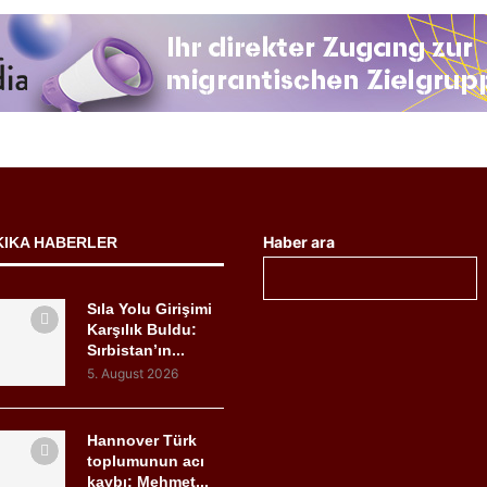
Haber ara
KIKA HABERLER
Sıla Yolu Girişimi
Karşılık Buldu:
Sırbistan’ın...
5. August 2026
Hannover Türk
toplumunun acı
kaybı: Mehmet...