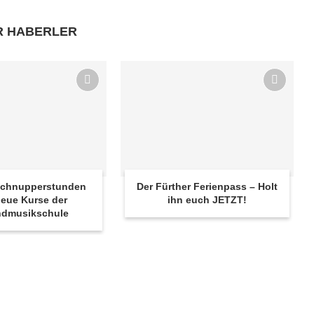
R HABERLER
 Schnupperstunden
Der Fürther Ferienpass – Holt
eue Kurse der
ihn euch JETZT!
ndmusikschule