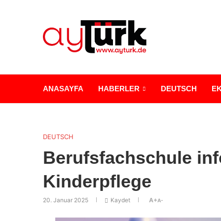
ANASAYFA
HABERLER
DEUTSCH
E
DEUTSCH
Berufsfachschule inf
Kinderpflege
20. Januar 2025
Kaydet
A+
A-