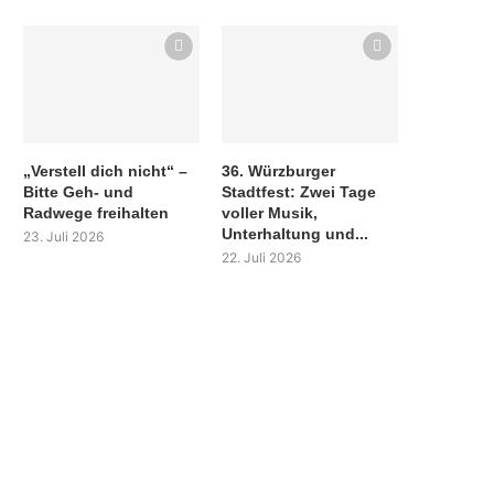
„Verstell dich nicht“ –
36. Würzburger
Bitte Geh- und
Stadtfest: Zwei Tage
Radwege freihalten
voller Musik,
Unterhaltung und...
23. Juli 2026
22. Juli 2026