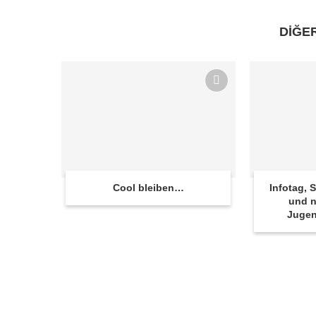
DİĞE
Cool bleiben…
Infotag,
und n
Juge