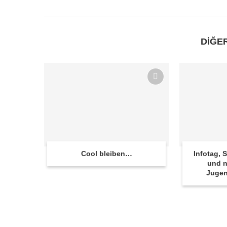
DİĞE
Cool bleiben…
Infotag,
und n
Juge