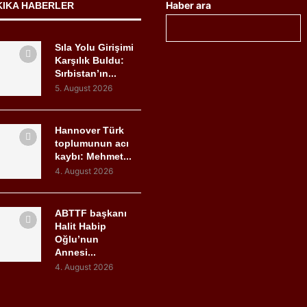
Haber ara
KIKA HABERLER
Sıla Yolu Girişimi
Karşılık Buldu:
Sırbistan’ın...
5. August 2026
Hannover Türk
toplumunun acı
kaybı: Mehmet...
4. August 2026
ABTTF başkanı
Halit Habip
Oğlu’nun
Annesi...
4. August 2026