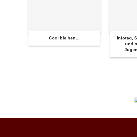
Cool bleiben…
Infotag,
und n
Juge