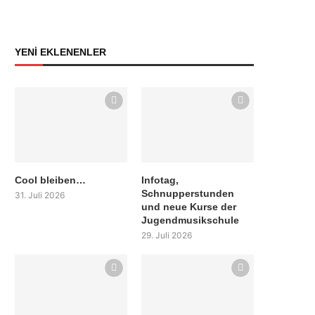
YENİ EKLENENLER
Cool bleiben…
Infotag,
Schnupperstunden
31. Juli 2026
und neue Kurse der
Jugendmusikschule
29. Juli 2026