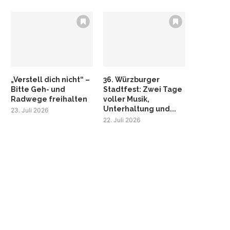
„Verstell dich nicht“ –
36. Würzburger
Bitte Geh- und
Stadtfest: Zwei Tage
Radwege freihalten
voller Musik,
Unterhaltung und...
23. Juli 2026
22. Juli 2026