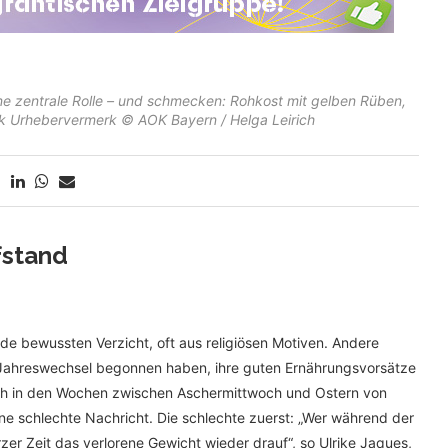
e zentrale Rolle – und schmecken: Rohkost mit gelben Rüben,
k Urhebervermerk © AOK Bayern / Helga Leirich
fstand
e bewussten Verzicht, oft aus religiösen Motiven. Andere
 Jahreswechsel begonnen haben, ihre guten Ernährungsvorsätze
 sich in den Wochen zwischen Aschermittwoch und Ostern von
ne schlechte Nachricht. Die schlechte zuerst: „Wer während der
rzer Zeit das verlorene Gewicht wieder drauf“, so Ulrike Jaques,