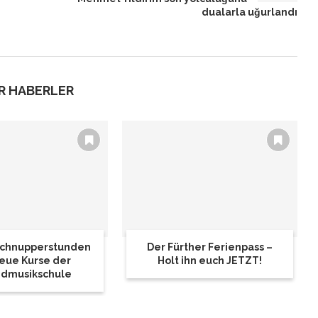
dualarla uğurlandı
R HABERLER
 Schnupperstunden
Der Fürther Ferienpass –
eue Kurse der
Holt ihn euch JETZT!
dmusikschule