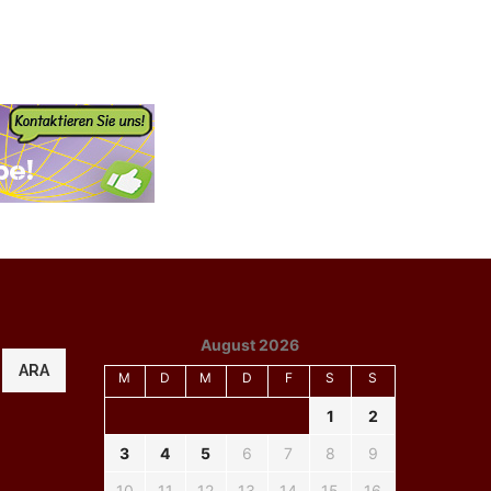
August 2026
ARA
M
D
M
D
F
S
S
1
2
3
4
5
6
7
8
9
10
11
12
13
14
15
16