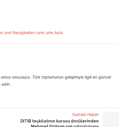
omuz omuzayız. Türk toplumunun gelişimiyle ilgili en güncel
 edin.
Sonraki Haber
DİTİB teşkilatının kurucu öncülerinden
Mehmet Yıldırım son yolculuğuna