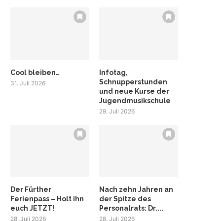
Cool bleiben…
Infotag,
Schnupperstunden
31. Juli 2026
und neue Kurse der
Jugendmusikschule
29. Juli 2026
Der Fürther
Nach zehn Jahren an
Ferienpass – Holt ihn
der Spitze des
euch JETZT!
Personalrats: Dr....
28. Juli 2026
28. Juli 2026