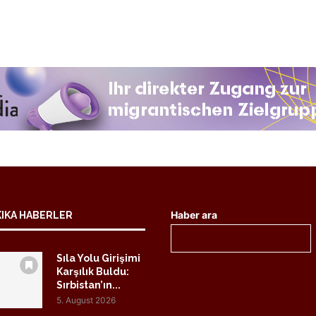
Haber ara
KIKA HABERLER
Sıla Yolu Girişimi
Karşılık Buldu:
Sırbistan’ın...
5. August 2026