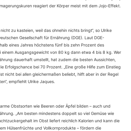
agerungskuren reagiert der Körper meist mit dem Jojo-Effekt.
cht zu kasteien, weil das ohnehin nichts bringt“, so Ulrike
Deutschen Gesellschaft für Ernährung (DGE). Laut DGE-
rhalb eines Jahres höchstens fünf bis zehn Prozent des
ei einem Ausgangsgewicht von 80 kg dann etwa 4 bis 8 kg. Wer
ährung dauerhaft umstellt, hat zudem die besten Aussichten,
die Erfolgschance bei 70 Prozent. „Eine große Hilfe zum Einstieg
nicht bei allen gleichermaßen beliebt, hilft aber in der Regel
en“, empfiehlt Ulrike Jaques.
arme Obstsorten wie Beeren oder Äpfel bilden – auch und
ährung. „Am besten mindestens doppelt so viel Gemüse wie
chtzuckergehalt im Obst liefert reichlich Kalorien und kann die
llem Hülsenfrüchte und Vollkornprodukte – fördern die