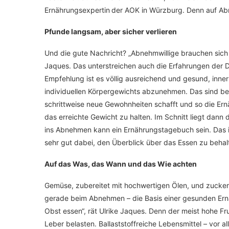
Ernährungsexpertin
der AOK in Würzburg. Denn auf Abm
Pfunde langsam, aber sicher verlieren
Und die gute Nachricht? „Abnehmwillige brauchen sich ni
Jaques. Das unterstreichen auch die Erfahrungen der 
Empfehlung ist es völlig ausreichend und gesund, inne
individuellen Körpergewichts abzunehmen. Das sind b
schrittweise neue Gewohnheiten schafft und so die Ern
das erreichte Gewicht zu halten. Im Schnitt liegt dann 
ins Abnehmen kann ein Ernährungstagebuch sein. Das ist 
sehr gut dabei, den Überblick über das Essen zu behalt
Auf das Was, das Wann und das Wie achten
Gemüse, zubereitet mit hochwertigen Ölen, und zucker
gerade beim Abnehmen – die Basis einer gesunden Ern
Obst essen“, rät Ulrike Jaques. Denn der meist hohe Fru
Leber belasten. Ballaststoffreiche Lebensmittel – vor a