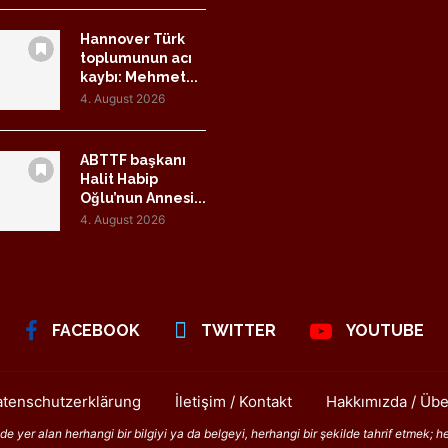
Hannover Türk
toplumunun acı
kaybı: Mehmet...
4. August 2026
ABTTF başkanı
Halit Habip
Oğlu’nun Annesi...
4. August 2026
FACEBOOK
TWITTER
YOUTUBE
tenschutzerklärung
İletişim / Kontakt
Hakkımızda / Übe
 yer alan herhangi bir bilgiyi ya da belgeyi, herhangi bir şekilde tahrif etmek; h