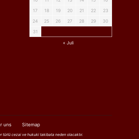
17
18
19
20
21
22
23
24
25
26
27
28
29
30
31
« Juli
r uns
Sitemap
er türlü cezai ve hukuki takibata neden olacaktır.