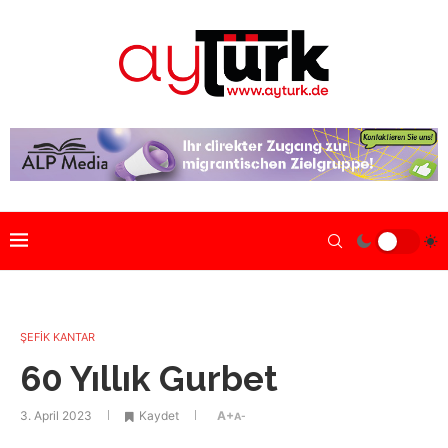
ŞEFİK KANTAR
60 Yıllık Gurbet
3. April 2023
Kaydet
A+
A-