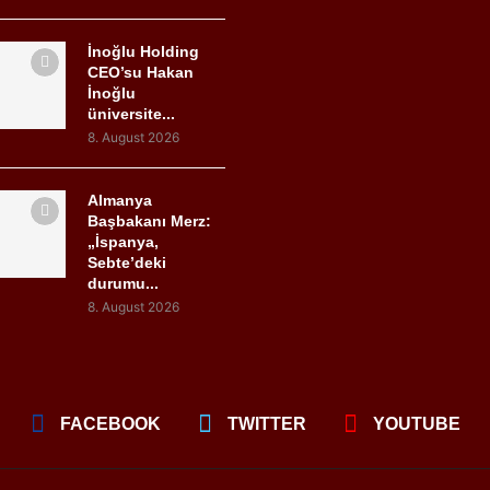
İnoğlu Holding
CEO’su Hakan
İnoğlu
üniversite...
8. August 2026
Almanya
Başbakanı Merz:
„İspanya,
Sebte’deki
durumu...
8. August 2026
FACEBOOK
TWITTER
YOUTUBE