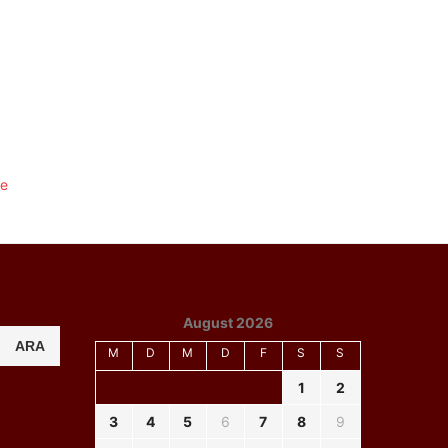
August 2026
ARA
M
D
M
D
F
S
S
1
2
3
4
5
6
7
8
9