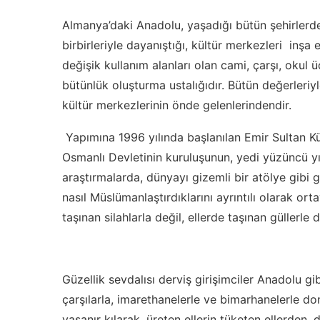
Almanya’daki Anadolu, yaşadığı bütün şehirlerde,
birbirleriyle dayanıştığı, kültür merkezleri inşa
değişik kullanım alanları olan cami, çarşı, okul 
bütünlük oluşturma ustalığıdır. Bütün değerleriyl
kültür merkezlerinin önde gelenlerindendir.
Yapımına 1996 yılında başlanılan Emir Sultan Kül
Osmanlı Devletinin kuruluşunun, yedi yüzüncü yı
araştırmalarda, dünyayı gizemli bir atölye gibi gö
nasıl Müslümanlaştırdıklarını ayrıntılı olarak or
taşınan silahlarla değil, ellerde taşınan güllerle
Güzellik sevdalısı derviş girişimciler Anadolu gi
çarşılarla, imarethanelerle ve bimarhanelerle do
yaşanır kılarak, üreten ellerin tüketen ellerden,