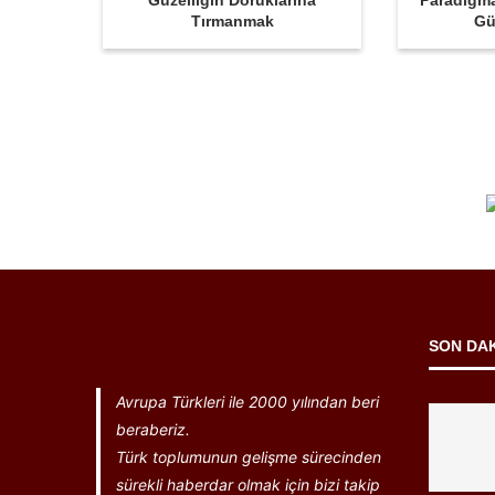
Güzelliğin Doruklarına
Paradigm
Tırmanmak
Gü
SON DA
Avrupa Türkleri ile 2000 yılından beri
beraberiz.
Türk toplumunun gelişme sürecinden
sürekli haberdar olmak için bizi takip