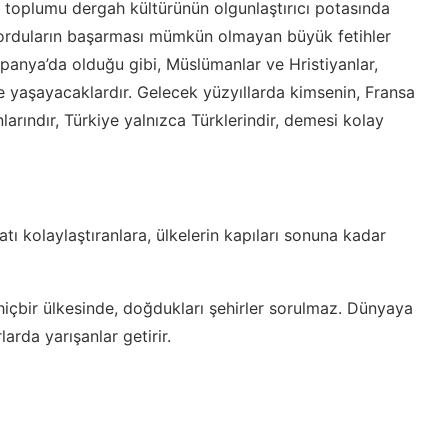
ün toplumu dergah kültürünün olgunlaştırıcı potasında
a, orduların başarması mümkün olmayan büyük fetihler
spanya’da olduğu gibi, Müslümanlar ve Hristiyanlar,
kte yaşayacaklardır. Gelecek yüzyıllarda kimsenin, Fransa
larındır, Türkiye yalnızca Türklerindir, demesi kolay
yatı kolaylaştıranlara, ülkelerin kapıları sonuna kadar
hiçbir ülkesinde, doğdukları şehirler sorulmaz. Dünyaya
rlarda yarışanlar getirir.