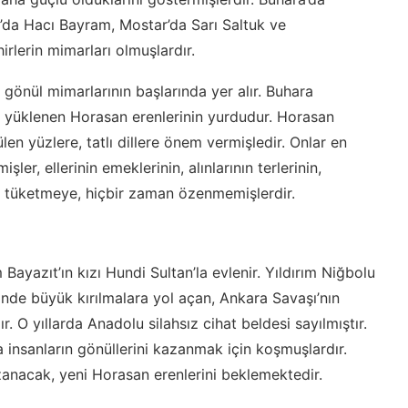
da Hacı Bayram, Mostar’da Sarı Saltuk ve
rlerin mimarları olmuşlardır.
gönül mimarlarının başlarında yer alır. Buhara
yüklenen Horasan erenlerinin yurdudur. Horasan
ülen yüzlere, tatlı dillere önem vermişledir. Onlar en
işler, ellerinin emeklerinin, alınlarının terlerinin,
ını tüketmeye, hiçbir zaman özenmemişlerdir.
 Bayazıt’ın kızı Hundi Sultan’la evlenir. Yıldırım Niğbolu
hinde büyük kırılmalara yol açan, Ankara Savaşı’nın
r. O yıllarda Anadolu silahsız cihat beldesi sayılmıştır.
 insanların gönüllerini kazanmak için koşmuşlardır.
azanacak, yeni Horasan erenlerini beklemektedir.