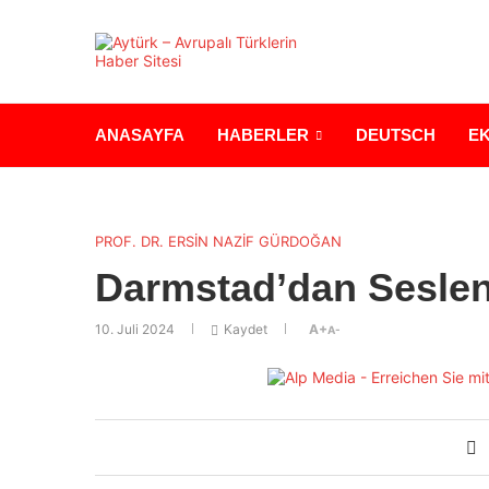
ANASAYFA
HABERLER
DEUTSCH
E
PROF. DR. ERSİN NAZİF GÜRDOĞAN
Darmstad’dan Seslen
10. Juli 2024
Kaydet
A+
A-