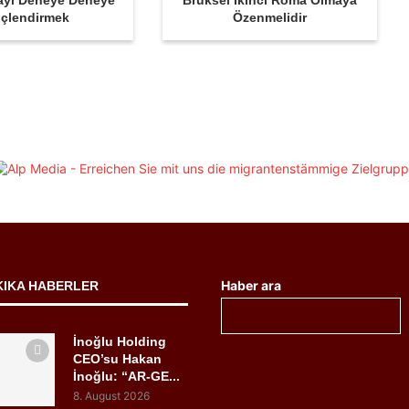
ayı Deneye Deneye
Brüksel İkinci Roma Olmaya
çlendirmek
Özenmelidir
Haber ara
KIKA HABERLER
İnoğlu Holding
CEO’su Hakan
İnoğlu: “AR-GE...
8. August 2026