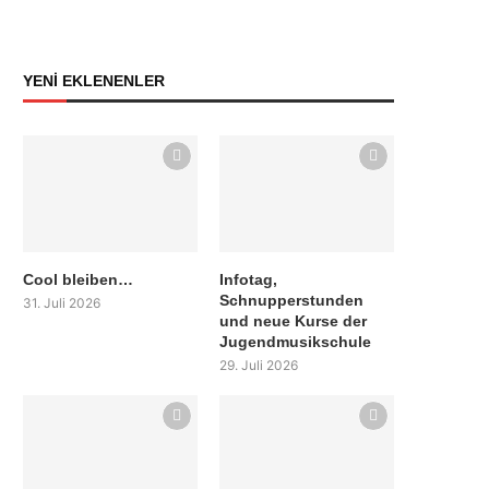
YENİ EKLENENLER
Cool bleiben…
Infotag,
Schnupperstunden
31. Juli 2026
und neue Kurse der
Jugendmusikschule
29. Juli 2026