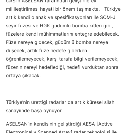
OAS’ın ASELSAN tarafından geliştirilerek
millileştirilmesi hayati bir önem taşımakta. Türkiye
artık kendi olanak ve spesifikasyonları ile SOM-J
seyir füzesi ve HGK güdümlü bomba kitleri gibi,
füzelere kendi mühimmatlarını entegre edebilecek.
Füze nereye gidecek, güdümlü bomba nereye
düşecek, artık füze hedefe giderken
öğrenilemeyecek, karşı tarafa bilgi verilemeyecek,
füzenin nereyi hedeflediği, hedefi vurduktan sonra
ortaya çıkacak.
Türkiye’nin ürettiği radarlar da artık küresel silah
sanayiinde başa oynuyor.
ASELSAN’ın kendisinin geliştirdiği AESA [Active
Electronically Scanned Array] radar teknolojisi ile