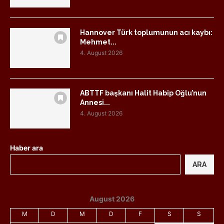
Hannover Türk toplumunun acı kaybı:
Mehmet...
4. August 2026
ABTTF başkanı Halit Habip Oğlu’nun
Annesi...
4. August 2026
Haber ara
ARA
August 2026
M
D
M
D
F
S
S