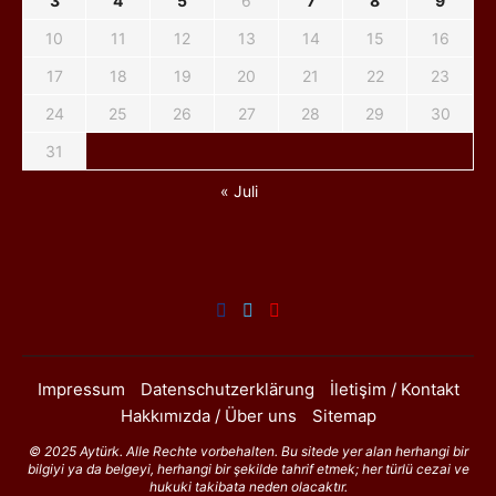
3
4
5
6
7
8
9
10
11
12
13
14
15
16
17
18
19
20
21
22
23
24
25
26
27
28
29
30
31
« Juli
Impressum
Datenschutzerklärung
İletişim / Kontakt
Hakkımızda / Über uns
Sitemap
© 2025 Aytürk. Alle Rechte vorbehalten. Bu sitede yer alan herhangi bir
bilgiyi ya da belgeyi, herhangi bir şekilde tahrif etmek; her türlü cezai ve
hukuki takibata neden olacaktır.