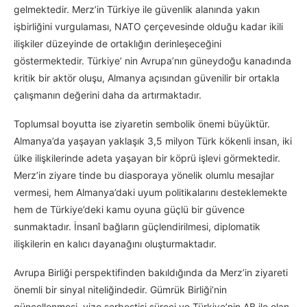
gelmektedir. Merz’in Türkiye ile güvenlik alanında yakın
işbirliğini vurgulaması, NATO çerçevesinde olduğu kadar ikili
ilişkiler düzeyinde de ortaklığın derinleşeceğini
göstermektedir. Türkiye’ nin Avrupa’nın güneydoğu kanadında
kritik bir aktör oluşu, Almanya açısından güvenilir bir ortakla
çalışmanın değerini daha da artırmaktadır.
Toplumsal boyutta ise ziyaretin sembolik önemi büyüktür.
Almanya’da yaşayan yaklaşık 3,5 milyon Türk kökenli insan, iki
ülke ilişkilerinde adeta yaşayan bir köprü işlevi görmektedir.
Merz’in ziyare tinde bu diasporaya yönelik olumlu mesajlar
vermesi, hem Almanya’daki uyum politikalarını desteklemekte
hem de Türkiye’deki kamu oyuna güçlü bir güvence
sunmaktadır. İnsanî bağların güçlendirilmesi, diplomatik
ilişkilerin en kalıcı dayanağını oluşturmaktadır.
Avrupa Birliği perspektifinden bakıldığında da Merz’in ziyareti
önemli bir sinyal niteliğindedir. Gümrük Birliği’nin
güncellenmesi, vize serbestisi süreci ve Türkiye’nin AB ile olan