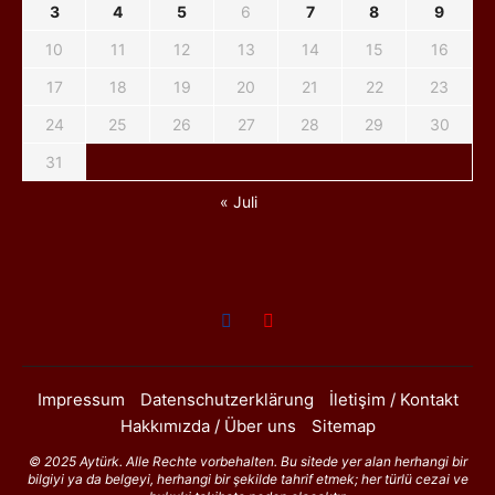
3
4
5
6
7
8
9
10
11
12
13
14
15
16
17
18
19
20
21
22
23
24
25
26
27
28
29
30
31
« Juli
Impressum
Datenschutzerklärung
İletişim / Kontakt
Hakkımızda / Über uns
Sitemap
© 2025 Aytürk. Alle Rechte vorbehalten. Bu sitede yer alan herhangi bir
bilgiyi ya da belgeyi, herhangi bir şekilde tahrif etmek; her türlü cezai ve