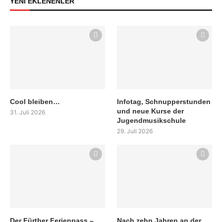
YENİ EKLENENLER
Cool bleiben…
Infotag, Schnupperstunden
und neue Kurse der
31. Juli 2026
Jugendmusikschule
29. Juli 2026
Der Fürther Ferienpass –
Nach zehn Jahren an der