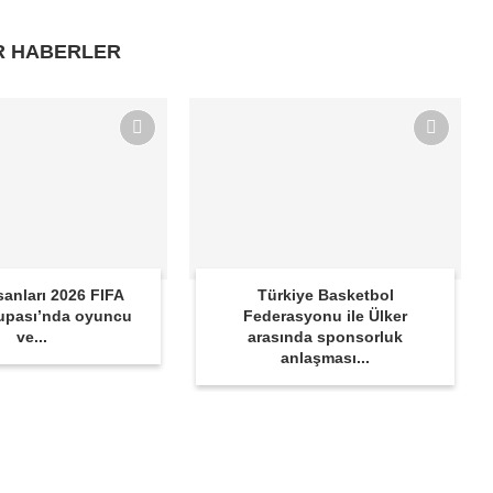
R HABERLER
sanları 2026 FIFA
Türkiye Basketbol
upası’nda oyuncu
Federasyonu ile Ülker
ve...
arasında sponsorluk
anlaşması...