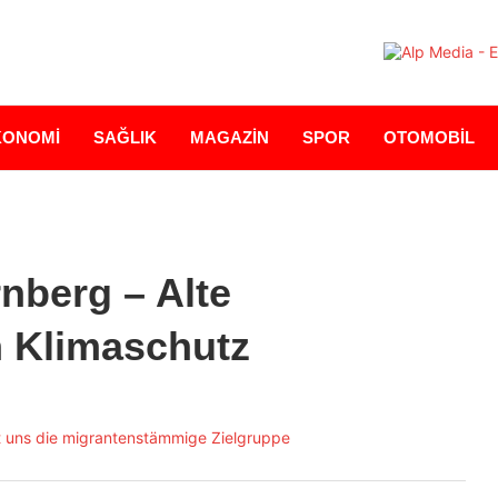
KONOMİ
SAĞLIK
MAGAZİN
SPOR
OTOMOBİL
nberg – Alte
n Klimaschutz