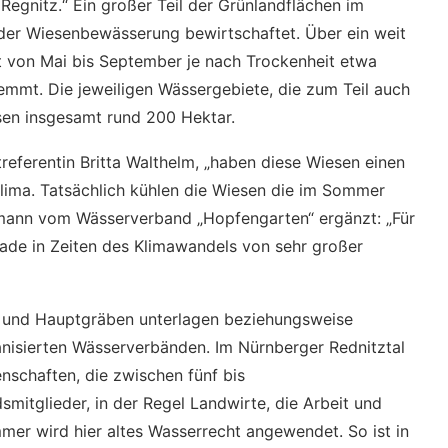
gnitz.“ Ein großer Teil der Grünlandflächen im
 der Wiesenbewässerung bewirtschaftet. Über ein weit
t von Mai bis September je nach Trockenheit etwa
emmt. Die jeweiligen Wässergebiete, die zum Teil auch
sen insgesamt rund 200 Hektar.
referentin Britta Walthelm, „haben diese Wiesen einen
lima. Tatsächlich kühlen die Wiesen die im Sommer
ann vom Wässerverband „Hopfengarten“ ergänzt: „Für
rade in Zeiten des Klimawandels von sehr großer
e und Hauptgräben unterlagen beziehungsweise
isierten Wässerverbänden. Im Nürnberger Rednitztal
schaften, die zwischen fünf bis
smitglieder, in der Regel Landwirte, die Arbeit und
mmer wird hier altes Wasserrecht angewendet. So ist in