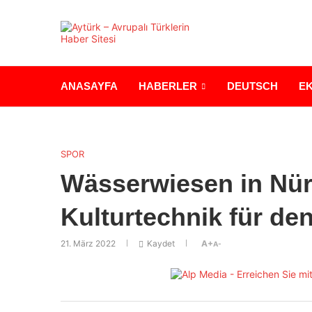
ANASAYFA
HABERLER
DEUTSCH
E
SPOR
Wässerwiesen in Nür
Kulturtechnik für de
21. März 2022
Kaydet
A+
A-