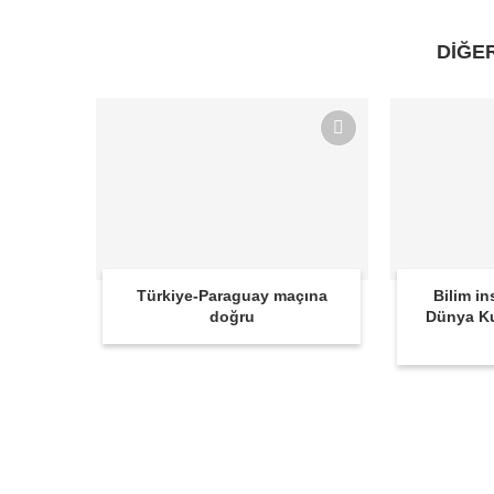
DİĞE
Türkiye-Paraguay maçına
Bilim in
doğru
Dünya K