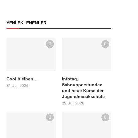
YENİ EKLENENLER
Cool bleiben…
Infotag,
Schnupperstunden
31. Juli 2026
und neue Kurse der
Jugendmusikschule
29. Juli 2026