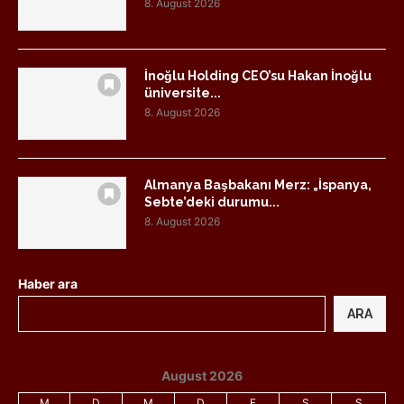
8. August 2026
İnoğlu Holding CEO’su Hakan İnoğlu
üniversite...
8. August 2026
Almanya Başbakanı Merz: „İspanya,
Sebte’deki durumu...
8. August 2026
Haber ara
ARA
August 2026
M
D
M
D
F
S
S