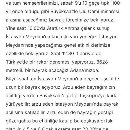
ve tüm hemşehrilerimizi, sabah 9’u 10 geçe tıpkı 100
yıl önce olduğu gibi Büyüksaat’le Ulu Cami minaresi
arasına asacağımız bayrak törenimize bekliyoruz.
Yine saat 10.00’da Atatürk Anıtına çelenk sunup
İstasyon Meydanı’na kortejle yürüyeceğiz. İstasyon
Meydanı’nda yapacağımız genel etkinliklerimize
özellikle bekliyoruz. Saat 12.30 itibariyle de
Türkiye’de bir rekor denemesi yapıyoruz. 3628
metrelik bir bayrak açacağız Adana’mızda.
Büyüksaat’ten İstasyon Meydanı’na geçecek şekilde
uzun bir bayrak açıyoruz. Arzu eden bayrağımızın
açıldığı yerden Büyüksaat’e gelip Taşköprü’ye kadar
yürüyebilir; arzu eden İstasyon Meydanı’nda bayrak
açılışına katılabilir, arzu eden de bayrağın geçtiği
güzergahta bu etkinliğe katılıp bu coşkuya ortak
olabilir. 4,5 ve 6 Ocak akşamı saat 20.00’de de