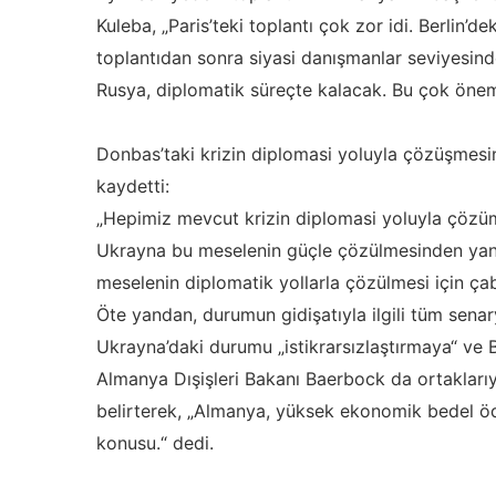
Kuleba, „Paris’teki toplantı çok zor idi. Berlin’d
toplantıdan sonra siyasi danışmanlar seviyesin
Rusya, diplomatik süreçte kalacak. Bu çok öneml
Donbas’taki krizin diplomasi yoluyla çözüşmesin
kaydetti:
„Hepimiz mevcut krizin diplomasi yoluyla çöz
Ukrayna bu meselenin güçle çözülmesinden yana
meselenin diplomatik yollarla çözülmesi için çaba
Öte yandan, durumun gidişatıyla ilgili tüm senary
Ukrayna’daki durumu „istikrarsızlaştırmaya“ ve Ba
Almanya Dışişleri Bakanı Baerbock da ortaklarıyl
belirterek, „Almanya, yüksek ekonomik bedel öd
konusu.“ dedi.