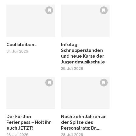
Cool bleiben…
Infotag,
Schnupperstunden
31. Juli 2026
und neue Kurse der
Jugendmusikschule
29. Juli 2026
Der Fürther
Nach zehn Jahren an
Ferienpass – Holt ihn
der Spitze des
euch JETZT!
Personalrats: Dr....
28. Juli 2026
28. Juli 2026