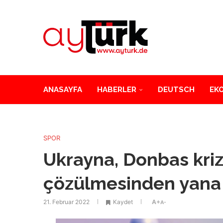
ANASAYFA
HABERLER
DEUTSCH
EK
SPOR
Ukrayna, Donbas kriz
çözülmesinden yana
21. Februar 2022
Kaydet
A+
A-