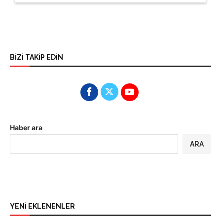
BİZİ TAKİP EDİN
Haber ara
ARA
YENİ EKLENENLER