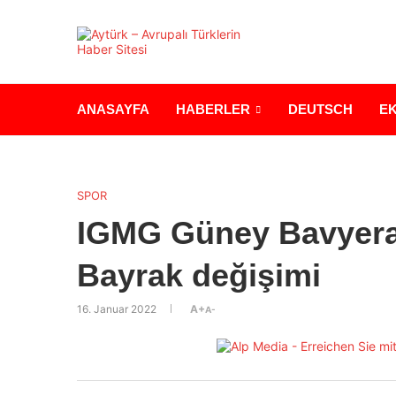
ANASAYFA
HABERLER
DEUTSCH
E
SPOR
IGMG Güney Bavyera
Bayrak değişimi
16. Januar 2022
A+
A-