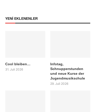
YENİ EKLENENLER
Cool bleiben…
Infotag,
Schnupperstunden
31. Juli 2026
und neue Kurse der
Jugendmusikschule
29. Juli 2026