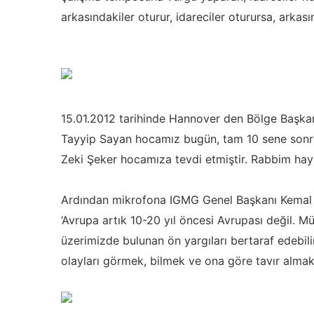
arkasındakiler oturur, idareciler oturursa, arkas
15.01.2012 tarihinde Hannover den Bölge Başka
Tayyip Sayan hocamız bugün, tam 10 sene sonr
Zeki Şeker hocamıza tevdi etmiştir. Rabbim hayırl
Ardından mikrofona IGMG Genel Başkanı Kemal E
‘Avrupa artık 10-20 yıl öncesi Avrupası değil. M
üzerimizde bulunan ön yargıları bertaraf edebil
olayları görmek, bilmek ve ona göre tavır alma