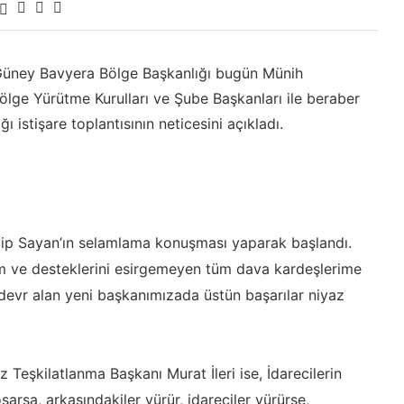
 Güney Bavyera Bölge Başkanlığı bugün Münih
ge Yürütme Kurulları ve Şube Başkanları ile beraber
 istişare toplantısının neticesini açıkladı.
yip Sayan’ın selamlama konuşması yaparak başlandı.
ım ve desteklerini esirgemeyen tüm dava kardeşlerime
devr alan yeni başkanımızada üstün başarılar niyaz
eşkilatlanma Başkanı Murat İleri ise, İdarecilerin
rsa, arkasındakiler yürür, idareciler yürürse,