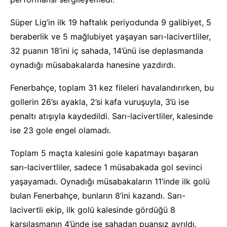
Süper Lig’in ilk 19 haftalık periyodunda 9 galibiyet, 5
beraberlik ve 5 mağlubiyet yaşayan sarı-lacivertliler,
32 puanın 18’ini iç sahada, 14’ünü ise deplasmanda
oynadığı müsabakalarda hanesine yazdırdı.
Fenerbahçe, toplam 31 kez fileleri havalandırırken, bu
gollerin 26’sı ayakla, 2’si kafa vuruşuyla, 3’ü ise
penaltı atışıyla kaydedildi. Sarı-lacivertliler, kalesinde
ise 23 gole engel olamadı.
Toplam 5 maçta kalesini gole kapatmayı başaran
sarı-lacivertliler, sadece 1 müsabakada gol sevinci
yaşayamadı. Oynadığı müsabakaların 11’inde ilk golü
bulan Fenerbahçe, bunların 8’ini kazandı. Sarı-
lacivertli ekip, ilk golü kalesinde gördüğü 8
karşılaşmanın 4’ünde ise sahadan puansız ayrıldı.