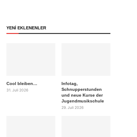
YENİ EKLENENLER
Cool bleiben…
Infotag,
Schnupperstunden
31. Juli 2026
und neue Kurse der
Jugendmusikschule
29. Juli 2026