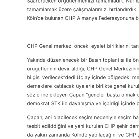
Saarbrücken örgütlenmemizi tamamladık. Nürnbe
tamamlamak üzere çalışmalarımızı hızlandırdık. 
Köln’de bulunan CHP Almanya Federasyonuna ba
CHP Genel merkezi önceki eyalet birliklerini t
Yakında düzenlenecek bir Basın toplantısı ile önc
örügütlerinin devir aldığı, CHP Genel Merkezinin
bilgisi verilecek“dedi.Üç ay içinde bölgedeki mev
derneklere katılacak üyelerle birlikte genel kuru
sözlerine ekleyen Çapan “gençler başta olmak ü
demokrat STK ile dayanışma ve işbirliği içinde b
Çapan, ani olabilecek seçim nedeniyle seçim hazır
tesbit edilddiğini ve yeni kurulan CHP şehir dern
da yakın zamanda Kölnde yapılacağını ve CHP şe