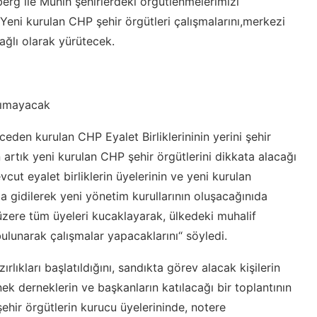
rg ile Münih şehirlerdeki örgütlenmelerimizi
Yeni kurulan CHP şehir örgütleri çalışmalarını,merkezi
ğlı olarak yürütecek.
anımayacak
eden kurulan CHP Eyalet Birliklerininin yerini şehir
 artık yeni kurulan CHP şehir örgütlerini dikkata alacağı
cut eyalet birliklerin üyelerinin ve yeni kurulan
la gidilerek yeni yönetim kurullarının oluşacağınıda
zere tüm üyeleri kucaklayarak, ülkedeki muhalif
ulunarak çalışmalar yapacaklarını“ söyledi.
lıkları başlatıldığını, sandıkta görev alacak kişilerin
ek derneklerin ve başkanların katılacağı bir toplantının
hir örgütlerin kurucu üyelerininde, notere