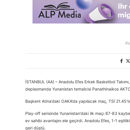
Fo
İSTANBUL (AA) – Anadolu Efes Erkek Basketbol Takımı, T
deplasmanda Yunanistan temsilcisi Panathinaikos AKTOR
Başkent Atina’daki OAKA’da yapılacak maç, TSİ 21.45’t
Play-off serisinde Yunanistan’daki ilk maçı 87-83 kayb
ev sahibi avantajını ele geçirdi. Anadolu Efes, 1-1 eşit
geri düştü.