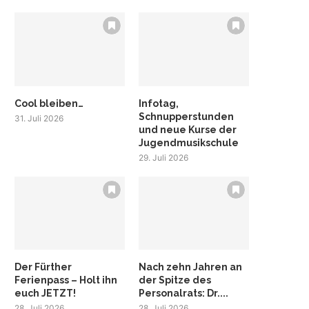
Cool bleiben…
Infotag,
Schnupperstunden
31. Juli 2026
und neue Kurse der
Jugendmusikschule
29. Juli 2026
Der Fürther
Nach zehn Jahren an
Ferienpass – Holt ihn
der Spitze des
euch JETZT!
Personalrats: Dr....
28. Juli 2026
28. Juli 2026