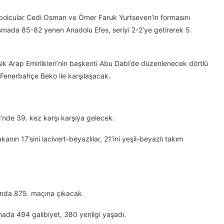
tbolcular Cedi Osman ve Ömer Faruk Yurtseven’in formasını
şmada 85-82 yenen Anadolu Efes, seriyi 2-2’ye getirerek 5.
ik Arap Emirlikleri’nin başkenti Abu Dabi’de düzenlenecek dörtlü
 Fenerbahçe Beko ile karşılaşacak.
’nde 39. kez karşı karşıya gelecek.
n 17’sini lacivert-beyazlılar, 21’ini yeşil-beyazlı takım
ında 875. maçına çıkacak.
mada 494 galibiyet, 380 yenilgi yaşadı.