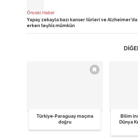
Önceki Haber
Yapay zekayla bazı kanser türleri ve Alzheimer’da
erken teşhis mümkün
DİĞE
Türkiye-Paraguay maçına
Bilim in
doğru
Dünya K