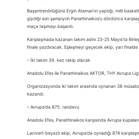
Başantrenörlüğünü Ergin Ataman’ın yaptığı, milli baske
giydiği son şampiyon Panathinaikos’u dördüncü karşıla
maça taşımayı başardı.
Karşılaşmada kazanan takım adını 23-25 Mayıs’ta Birleş
finale yazdıracak. Eşleşmeyi geçecek ekip, yarı finalde
– İki takım 39. kez rakip olacak
Anadolu Efes ile Panathinaikos AKTOR, THY Avrupa Ligi
Organizasyonda iki takım arasında oynanan 38 müsabakanı
kazandı.
– Avrupa’da 875. randevu
Anadolu Efes, Panathinaikos karşısında Avrupa kupalar
Lacivert-beyazlı ekip, Avrupa’da oynadığı 874 karşılaş