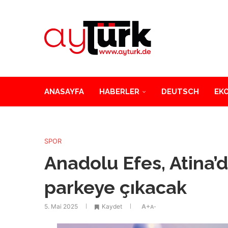
ANASAYFA
HABERLER
DEUTSCH
EK
SPOR
Anadolu Efes, Atina’da
parkeye çıkacak
5. Mai 2025
Kaydet
A+
A-