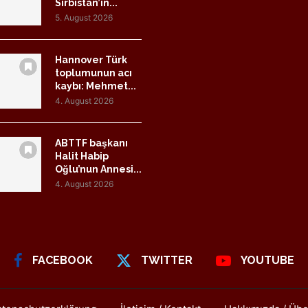
Sırbistan’ın...
5. August 2026
Hannover Türk
toplumunun acı
kaybı: Mehmet...
4. August 2026
ABTTF başkanı
Halit Habip
Oğlu’nun Annesi...
4. August 2026
FACEBOOK
TWITTER
YOUTUBE