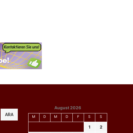
August 2026
ARA
M
D
M
D
F
S
S
1
2