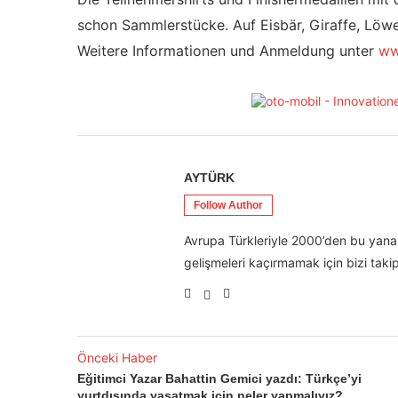
schon Sammlerstücke. Auf Eisbär, Giraffe, Löw
Weitere Informationen und Anmeldung unter
ww
AYTÜRK
Follow Author
Avrupa Türkleriyle 2000’den bu yana 
gelişmeleri kaçırmamak için bizi takip
Önceki Haber
Eğitimci Yazar Bahattin Gemici yazdı: Türkçe’yi
yurtdışında yaşatmak için neler yapmalıyız?