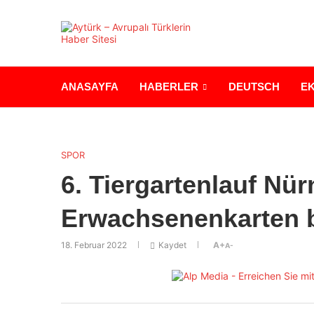
ANASAYFA
HABERLER
DEUTSCH
E
SPOR
6. Tiergartenlauf Nür
Erwachsenenkarten b
18. Februar 2022
Kaydet
A+
A-