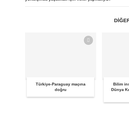
DİĞE
Türkiye-Paraguay maçına
Bilim in
doğru
Dünya K