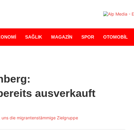
KONOMİ
SAĞLIK
MAGAZİN
SPOR
OTOMOBİL
nberg:
ereits ausverkauft