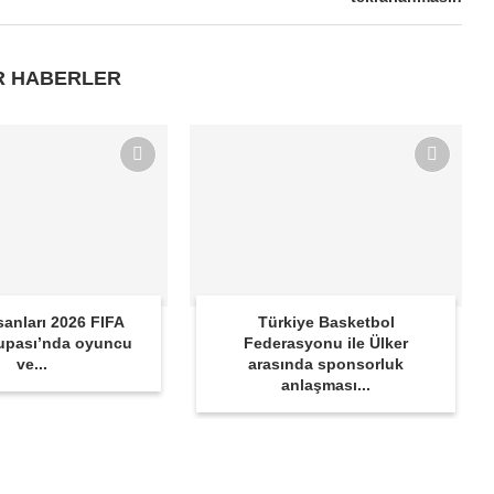
R HABERLER
sanları 2026 FIFA
Türkiye Basketbol
upası’nda oyuncu
Federasyonu ile Ülker
ve...
arasında sponsorluk
anlaşması...