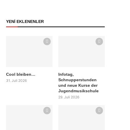
YENİ EKLENENLER
Cool bleiben…
Infotag,
Schnupperstunden
31. Juli 2026
und neue Kurse der
Jugendmusikschule
29. Juli 2026