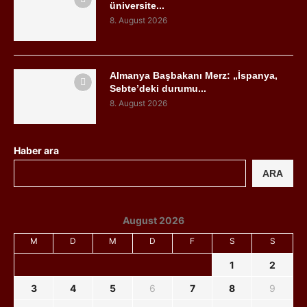
üniversite...
8. August 2026
Almanya Başbakanı Merz: „İspanya,
Sebte’deki durumu...
8. August 2026
Haber ara
ARA
August 2026
M
D
M
D
F
S
S
1
2
3
4
5
6
7
8
9