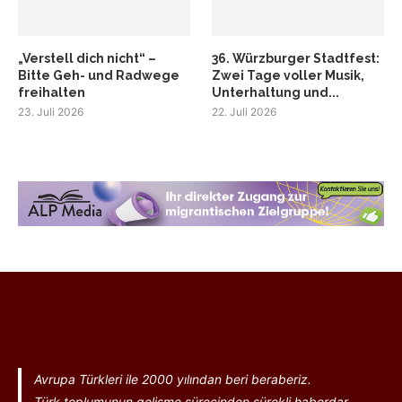
„Verstell dich nicht“ –
36. Würzburger Stadtfest:
Bitte Geh- und Radwege
Zwei Tage voller Musik,
freihalten
Unterhaltung und...
23. Juli 2026
22. Juli 2026
Avrupa Türkleri ile 2000 yılından beri beraberiz.
Türk toplumunun gelişme sürecinden sürekli haberdar