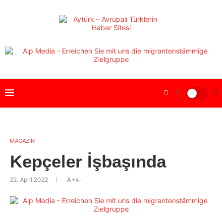
MAGAZİN
Kepçeler İşbaşında
22. April 2022
A+
A-