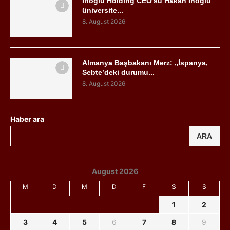
İnoğlu Holding CEO’su Hakan İnoğlu
üniversite...
8. August 2026
Almanya Başbakanı Merz: „İspanya,
Sebte’deki durumu...
8. August 2026
Haber ara
ARA
August 2026
M
D
M
D
F
S
S
1
2
3
4
5
6
7
8
9