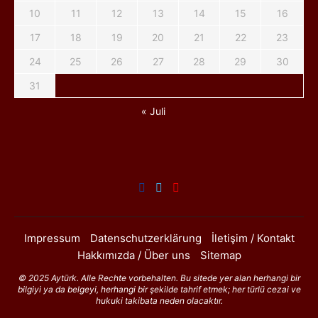
10
11
12
13
14
15
16
17
18
19
20
21
22
23
24
25
26
27
28
29
30
31
« Juli
Impressum
Datenschutzerklärung
İletişim / Kontakt
Hakkımızda / Über uns
Sitemap
© 2025 Aytürk. Alle Rechte vorbehalten. Bu sitede yer alan herhangi bir
bilgiyi ya da belgeyi, herhangi bir şekilde tahrif etmek; her türlü cezai ve
hukuki takibata neden olacaktır.