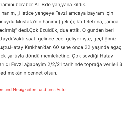
ramını beraber ATİB’de yan,yana kıldık.
nu hanım, „Hatice yengeye Fevzi amcaya bayram için
üydü Mustafa’nın hanımı (gelin)çıktı telefona, „amca
cirmiş“ dedi.Çok üzüldük, dua ettik. O günden beri
ydı.Vakti saati gelince ecel geliyor ışte, geçtiğimiz
ştu.Hatay Kırıkhan’dan 60 sene önce 22 yaşında ağaç
mek şartıyla döndü memleketine. Çok sevdiği Hatay
arıldı Fevzi ağabeyim 2/2/21 tarihinde toprağa verileli 3
 şad mekânın cennet olsun.