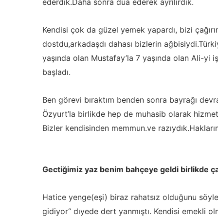
ederdik.Daha sonra dua ederek ayrılırdık.
Kendisi çok da güzel yemek yapardı, bizi çağırır
dostdu,arkadaşdı dahası bizlerin ağbisiydi.Türk
yaşında olan Mustafay’la 7 yaşında olan Ali-yi iş
başladı.
Ben görevi bıraktım benden sonra bayrağı devr
Özyurt’la birlikde hep de muhasib olarak hizmet
Bizler kendisinden memmun.ve razıydık.Haklarım
Gectiğimiz yaz benim bahçeye geldi birlikde çay
Hatice yenge(eşi) biraz rahatsız olduğunu söyl
gidiyor“ dıyede dert yanmıştı. Kendisi emekli o