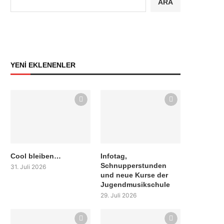
ARA
YENİ EKLENENLER
Cool bleiben…
Infotag,
Schnupperstunden
31. Juli 2026
und neue Kurse der
Jugendmusikschule
29. Juli 2026