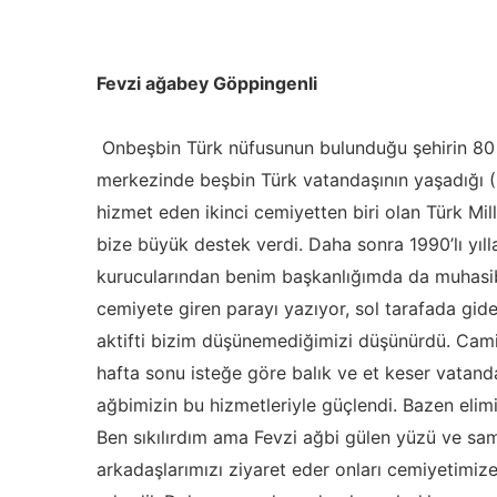
Fevzi ağabey Göppingenli
Onbeşbin Türk nüfusunun bulunduğu şehirin 80 bi
merkezinde beşbin Türk vatandaşının yaşadığı (G
hizmet eden ikinci cemiyetten biri olan Türk Mi
bize büyük destek verdi. Daha sonra 1990’lı yıl
kurucularından benim başkanlığımda da muhasibi
cemiyete giren parayı yazıyor, sol tarafada gide
aktifti bizim düşünemediğimizi düşünürdü. Cami
hafta sonu isteğe göre balık ve et keser vatand
ağbimizin bu hizmetleriyle güçlendi. Bazen elim
Ben sıkılırdım ama Fevzi ağbi gülen yüzü ve sam
arkadaşlarımızı ziyaret eder onları cemiyetimiz