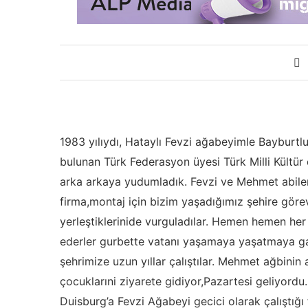
1983 yılıydı, Hataylı Fevzi ağabeyimle Bayburt
bulunan Türk Federasyon üyesi Türk Milli Kültür d
arka arkaya yudumladık. Fevzi ve Mehmet abiler,
firma,montaj için bizim yaşadığımız şehire görevle
yerleştiklerinide vurguladılar. Hemen hemen her 
ederler gurbette vatanı yaşamaya yaşatmaya gay
şehrimize uzun yıllar çalıştılar. Mehmet ağbinin a
çocuklarıni ziyarete gidiyor,Pazartesi geliyor
Duisburg’a Fevzi Ağabeyi gecici olarak çalıştığı