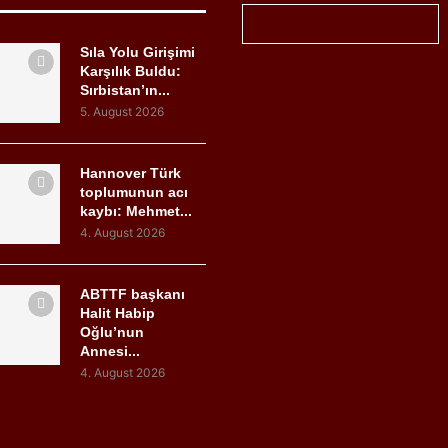
Sıla Yolu Girişimi
Karşılık Buldu:
Sırbistan’ın...
5. August 2026
Hannover Türk
toplumunun acı
kaybı: Mehmet...
4. August 2026
ABTTF başkanı
Halit Habip
Oğlu’nun
Annesi...
4. August 2026