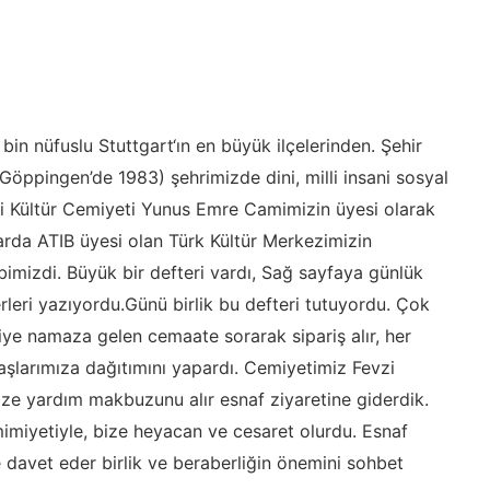
n nüfuslu Stuttgart‘ın en büyük ilçelerinden. Şehir
öppingen’de 1983) şehrimizde dini, milli insani sosyal
lli Kültür Cemiyeti Yunus Emre Camimizin üyesi olarak
larda ATIB üyesi olan Türk Kültür Merkezimizin
mizdi. Büyük bir defteri vardı, Sağ sayfaya günlük
rleri yazıyordu.Günü birlik bu defteri tutuyordu. Çok
ye namaza gelen cemaate sorarak sipariş alır, her
aşlarımıza dağıtımını yapardı. Cemiyetimiz Fevzi
ize yardım makbuzunu alır esnaf ziyaretine giderdik.
imiyetiyle, bize heyacan ve cesaret olurdu. Esnaf
e davet eder birlik ve beraberliğin önemini sohbet