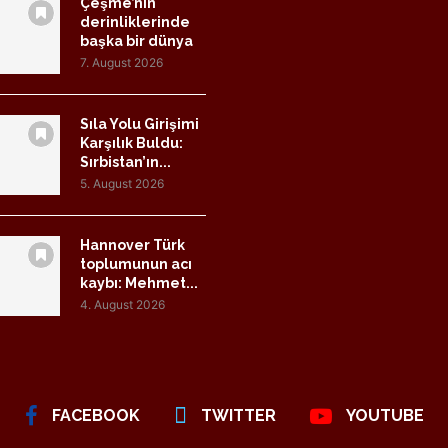
Çeşme’nin
derinliklerinde
başka bir dünya
7. August 2026
Sıla Yolu Girişimi
Karşılık Buldu:
Sırbistan’ın...
5. August 2026
Hannover Türk
toplumunun acı
kaybı: Mehmet...
4. August 2026
FACEBOOK
TWITTER
YOUTUBE