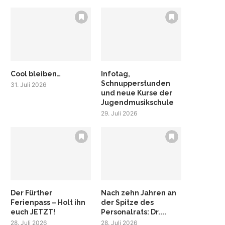
Cool bleiben…
Infotag,
Schnupperstunden
31. Juli 2026
und neue Kurse der
Jugendmusikschule
29. Juli 2026
Der Fürther
Nach zehn Jahren an
Ferienpass – Holt ihn
der Spitze des
euch JETZT!
Personalrats: Dr....
28. Juli 2026
28. Juli 2026