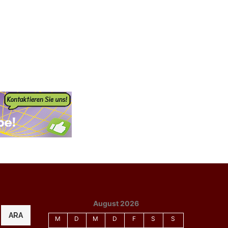
August 2026
ARA
M
D
M
D
F
S
S