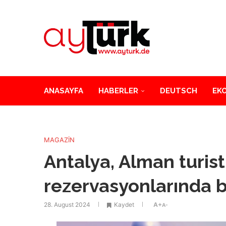
ANASAYFA
HABERLER
DEUTSCH
EK
MAGAZİN
Antalya, Alman turist
rezervasyonlarında bi
28. August 2024
Kaydet
A+
A-